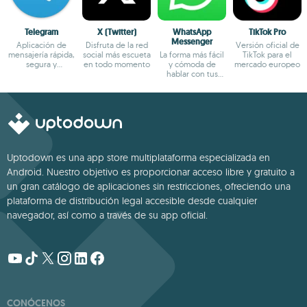
Telegram
X (Twitter)
WhatsApp
TikTok Pro
Messenger
Aplicación de
Disfruta de la red
Versión oficial de
mensajería rápida,
social más escueta
La forma más fácil
TikTok para el
segura y
en todo momento
y cómoda de
mercado europeo
multiplataforma
hablar con tus
amigos
Uptodown es una app store multiplataforma especializada en
Android. Nuestro objetivo es proporcionar acceso libre y gratuito a
un gran catálogo de aplicaciones sin restricciones, ofreciendo una
plataforma de distribución legal accesible desde cualquier
navegador, así como a través de su app oficial.
CONÓCENOS