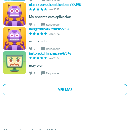
4
Responder
glamorousgoldenblueberry92396
en 2025
Me encanta esta aplicación
7
Responder
dangeroussilverhen53962
en 2024
me encanta
7
Responder
fastblackchimpanzee47647
en 2024
muy bien
7
Responder
VER MÁS