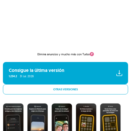
Elimina anuncios y mucho más con Turbo
Consigue la última versión
1.234.2
31 Jul. 2026
OTRAS VERSIONES