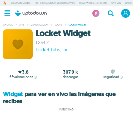
BETA PUBG MOBILE
MY HERO ACADEMIA UNITED SURVIVAL
GAME WORLD: LIFE STORY
APPS VPN
BATTLE
ANDROID
/
APPS
/
COMUNICACIÓN
/
SOCIAL
/
LOCKET WIDGET
Locket Widget
1.234.2
Locket Labs, Inc.
3.8
307.9 k
65
valoraciones
descargas
seguridad
Widget
para ver en vivo las imágenes que
recibes
PUBLICIDAD