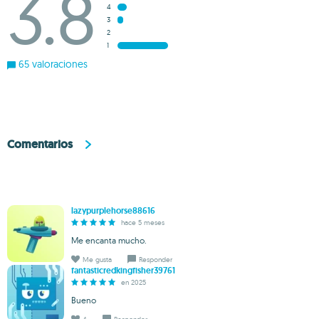
3.8
4
3
2
1
65 valoraciones
Comentarios
lazypurplehorse88616
hace 5 meses
Me encanta mucho.
Me gusta
Responder
fantasticredkingfisher39761
en 2025
Bueno