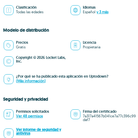
Clasificación
Idiomas
Todas las edades
Español
y 3 más
Modelo de distribución
Precios
Licencia
Gratis
Propietaria
Copyright © 2026 Locket Labs,
Inc.
¿Por qué se ha publicado esta aplicación en Uptodown?
(Más información)
Seguridad y privacidad
Permisos solicitados
Firma del certificado
Ver 48 permisos
7a317a41567b041ce7a77c396c99
daf7
Ver informe de seguridad y
antivirus