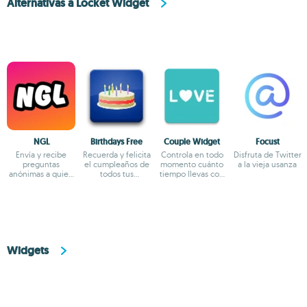
Alternativas a Locket Widget
NGL
Birthdays Free
Couple Widget
Focust
Envía y recibe
Recuerda y felicita
Controla en todo
Disfruta de Twitter
preguntas
el cumpleaños de
momento cuánto
a la vieja usanza
anónimas a quien
todos tus
tiempo llevas con
quieras
contactos
tu pareja
Widgets