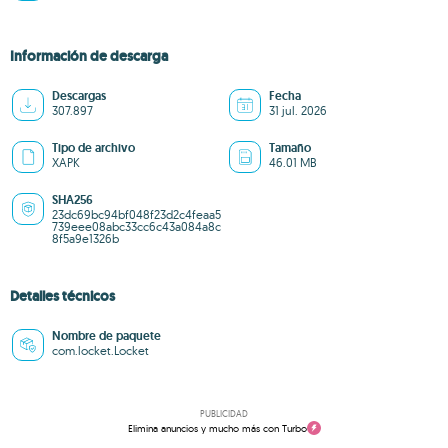
Información de descarga
Descargas
Fecha
307.897
31 jul. 2026
Tipo de archivo
Tamaño
XAPK
46.01 MB
SHA256
23dc69bc94bf048f23d2c4feaa5
739eee08abc33cc6c43a084a8c
8f5a9e1326b
Detalles técnicos
Nombre de paquete
com.locket.Locket
PUBLICIDAD
Elimina anuncios y mucho más con Turbo